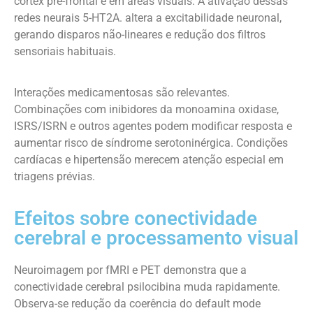
córtex pré-frontal e em áreas visuais. A ativação dessas
redes neurais 5-HT2A. altera a excitabilidade neuronal,
gerando disparos não-lineares e redução dos filtros
sensoriais habituais.
Interações medicamentosas são relevantes.
Combinações com inibidores da monoamina oxidase,
ISRS/ISRN e outros agentes podem modificar resposta e
aumentar risco de síndrome serotoninérgica. Condições
cardíacas e hipertensão merecem atenção especial em
triagens prévias.
Efeitos sobre conectividade
cerebral e processamento visual
Neuroimagem por fMRI e PET demonstra que a
conectividade cerebral psilocibina muda rapidamente.
Observa-se redução da coerência do default mode