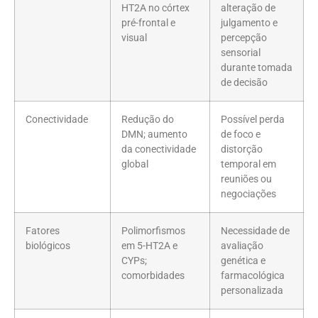
HT2A no córtex
alteração de
pré-frontal e
julgamento e
visual
percepção
sensorial
durante tomada
de decisão
Conectividade
Redução do
Possível perda
DMN; aumento
de foco e
da conectividade
distorção
global
temporal em
reuniões ou
negociações
Fatores
Polimorfismos
Necessidade de
biológicos
em 5-HT2A e
avaliação
CYPs;
genética e
comorbidades
farmacológica
personalizada