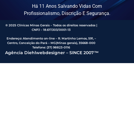
Há 11 Anos Salvando Vidas Com
Profissionalismo, Discrição E Segurança.
® 2025 Clínicas Minas Gerais – Todos os direitos reservados |
CNPJ – 18.617.303/0001-13
Endereço
:
Atendimento on-line – R. Martinho Lemos, 591, –
Centro, Conceição do Pará – MG(Minas gerais), 35668-000
Telefone:
(37) 98823-0116
Agência Diehlwebdesigner – SINCE 2007™