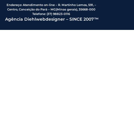
Endereço
:
Atendimento on-line – R. Martinho Lemos, 591, –
Centro, Conceição do Pará – MG(Minas gerais), 35668-000
Telefone:
(37) 98823-0116
Agência Diehlwebdesigner – SINCE 2007™