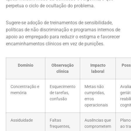
perpetua o ciclo de ocultação do problema.
Sugere-se adoção de treinamentos de sensibilidade,
políticas de não discriminação e programas internos de
apoio ao empregado para reduzir o estigma e favorecer
encaminhamentos clínicos em vez de punições.
Domínio
Observação
Impacto
Poss
clínica
laboral
Concentração e
Esquecimento
Metas não
Avali
memória
de tarefas,
cumpridas,
geriát
confusão
erros
reabil
operacionais
cogni
Assiduidade
Faltas
Ausências que
Plano
frequentes,
comprometem
ao tr