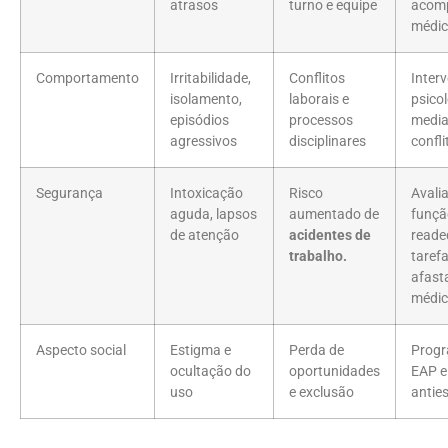
atrasos
turno e equipe
acom
médi
Comportamento
Irritabilidade,
Conflitos
Inter
isolamento,
laborais e
psicol
episódios
processos
media
agressivos
disciplinares
confli
Segurança
Intoxicação
Risco
Avali
aguda, lapsos
aumentado de
funçã
de atenção
acidentes de
reade
trabalho.
taref
afast
médi
Aspecto social
Estigma e
Perda de
Progr
ocultação do
oportunidades
EAP e 
uso
e exclusão
antie