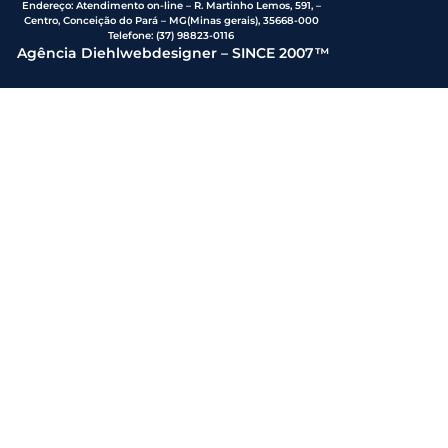
Endereço
:
Atendimento on-line – R. Martinho Lemos, 591, –
Centro, Conceição do Pará – MG(Minas gerais), 35668-000
Telefone:
(37) 98823-0116
Agência Diehlwebdesigner – SINCE 2007™