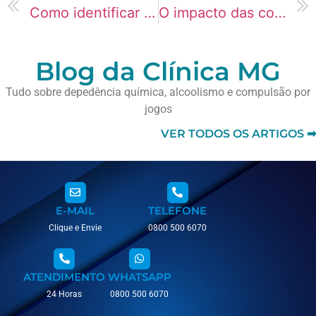
Como identificar atitudes de autossabotagem
O impacto das comparações sociais no comportamento
Blog da Clínica MG
Tudo sobre depedência química, alcoolismo e compulsão por
jogos
VER TODOS OS ARTIGOS ➡
E-MAIL
TELEFONE
Clique e Envie
0800 500 6070
ATENDIMENTO
WHATSAPP
24 Horas
0800 500 6070