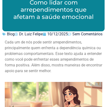
Como lidar com
arrependimentos que
afetam a saúde emocional
Blog
Dr. Luiz Felipe
10/12/2025
Sem Comentários
Cada um de nós pode sentir arrependimentos,
principalmente quem enfrenta a dependência química ou
problemas comportamentais. Esse texto ajuda a entender
como você pode enfrentar esses arrependimentos de
forma positiva. Além disso, mostra maneiras de encontrar
apoio para se sentir melhor.