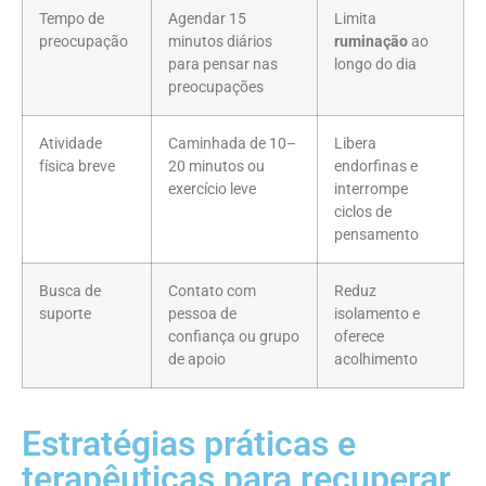
Tempo de
Agendar 15
Limita
preocupação
minutos diários
ruminação
ao
para pensar nas
longo do dia
preocupações
Atividade
Caminhada de 10–
Libera
física breve
20 minutos ou
endorfinas e
exercício leve
interrompe
ciclos de
pensamento
Busca de
Contato com
Reduz
suporte
pessoa de
isolamento e
confiança ou grupo
oferece
de apoio
acolhimento
Estratégias práticas e
terapêuticas para recuperar