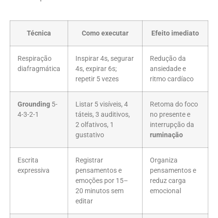
Técnica
Como executar
Efeito imediato
Respiração
Inspirar 4s, segurar
Redução da
diafragmática
4s, expirar 6s;
ansiedade e
repetir 5 vezes
ritmo cardíaco
Grounding
5-
Listar 5 visíveis, 4
Retoma do foco
4-3-2-1
táteis, 3 auditivos,
no presente e
2 olfativos, 1
interrupção da
gustativo
ruminação
Escrita
Registrar
Organiza
expressiva
pensamentos e
pensamentos e
emoções por 15–
reduz carga
20 minutos sem
emocional
editar