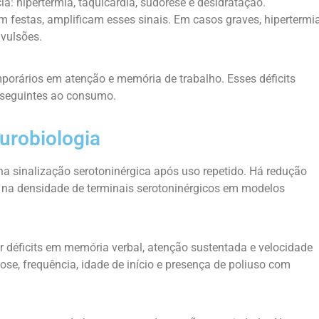
: hipertermia, taquicardia, sudorese e desidratação.
m festas, amplificam esses sinais. Em casos graves, hipertermi
nvulsões.
mporários em atenção e memória de trabalho. Esses déficits
 seguintes ao consumo.
eurobiologia
 sinalização serotoninérgica após uso repetido. Há redução
 na densidade de terminais serotoninérgicos em modelos
r déficits em memória verbal, atenção sustentada e velocidade
se, frequência, idade de início e presença de poliuso com