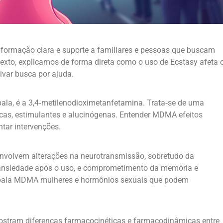
formação clara e suporte a familiares e pessoas que buscam
exto, explicamos de forma direta como o uso de Ecstasy afeta 
ivar busca por ajuda.
a, é a 3,4‑metilenodioximetanfetamina. Trata‑se de uma
cas, estimulantes e alucinógenas. Entender MDMA efeitos
ntar intervenções.
envolvem alterações na neurotransmissão, sobretudo da
 ansiedade após o uso, e comprometimento da memória e
e bala MDMA mulheres e hormônios sexuais que podem
stram diferenças farmacocinéticas e farmacodinâmicas entre