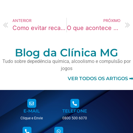
ANTERIOR
PRÓXIMO
Como evitar recaídas no uso de drogas?
O que acontece se eu misturar álcool e remédio?
Blog da Clínica MG
Tudo sobre depedência química, alcoolismo e compulsão por
jogos
VER TODOS OS ARTIGOS ➡
E-MAIL
TELEFONE
Clique e Envie
0800 500 6070