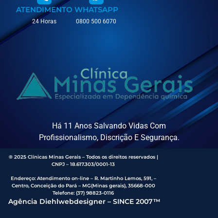
ATENDIMENTO
WHATSAPP
24 Horas
0800 500 6070
Há 11 Anos Salvando Vidas Com
Profissionalismo, Discrição E Segurança.
® 2025 Clínicas Minas Gerais – Todos os direitos reservados |
CNPJ – 18.617.303/0001-13
Endereço
:
Atendimento on-line – R. Martinho Lemos, 591, –
Centro, Conceição do Pará – MG(Minas gerais), 35668-000
Telefone:
(37) 98823-0116
Agência Diehlwebdesigner – SINCE 2007™