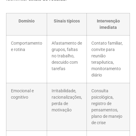
Domínio
Sinais típicos
Intervenção
imediata
Comportamento
Afastamento de
Contato familiar,
e rotina
grupos, faltas
convite para
no trabalho,
reunião
descuido com
terapêutica,
tarefas
monitoramento
diário
Emocional e
Irritabilidade,
Consulta
cognitivo
racionalizações,
psicológica,
perda de
registro de
motivação
pensamentos,
plano de manejo
de crise