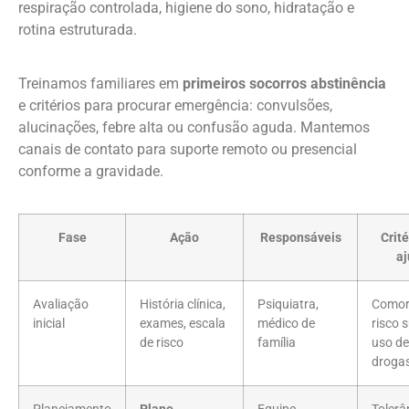
respiração controlada, higiene do sono, hidratação e
rotina estruturada.
Treinamos familiares em
primeiros socorros abstinência
e critérios para procurar emergência: convulsões,
alucinações, febre alta ou confusão aguda. Mantemos
canais de contato para suporte remoto ou presencial
conforme a gravidade.
Fase
Ação
Responsáveis
Crité
aj
Avaliação
História clínica,
Psiquiatra,
Comor
inicial
exames, escala
médico de
risco s
de risco
família
uso de
droga