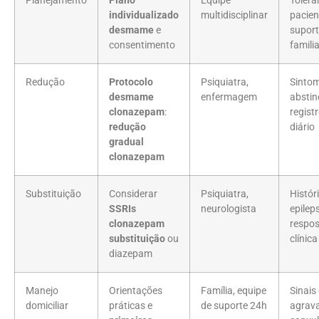
Planejamento
Plano
Equipe
Tolerâ
individualizado
multidisciplinar
pacien
desmame
e
supor
consentimento
famili
Redução
Protocolo
Psiquiatra,
Sinto
desmame
enfermagem
abstin
clonazepam
:
regist
redução
diário
gradual
clonazepam
Substituição
Considerar
Psiquiatra,
Histór
SSRIs
neurologista
epileps
clonazepam
respo
substituição
ou
clínica
diazepam
Manejo
Orientações
Família, equipe
Sinais
domiciliar
práticas e
de suporte 24h
agrav