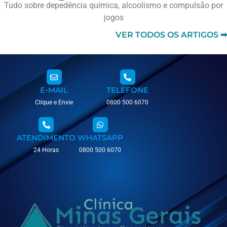
Tudo sobre depedência química, alcoolismo e compulsão por
jogos
VER TODOS OS ARTIGOS ➡
E-MAIL
TELEFONE
Clique e Envie
0800 500 6070
ATENDIMENTO
WHATSAPP
24 Horas
0800 500 6070