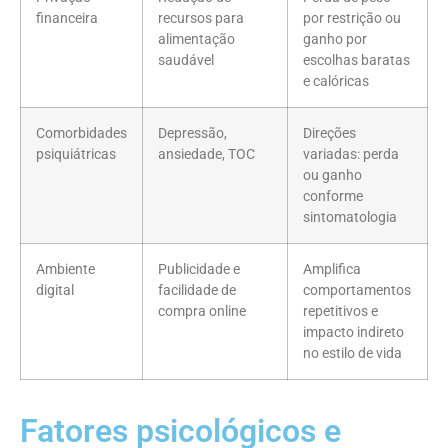
financeira
recursos para
por restrição ou
alimentação
ganho por
saudável
escolhas baratas
e calóricas
Comorbidades
Depressão,
Direções
psiquiátricas
ansiedade, TOC
variadas: perda
ou ganho
conforme
sintomatologia
Ambiente
Publicidade e
Amplifica
digital
facilidade de
comportamentos
compra online
repetitivos e
impacto indireto
no estilo de vida
Fatores psicológicos e