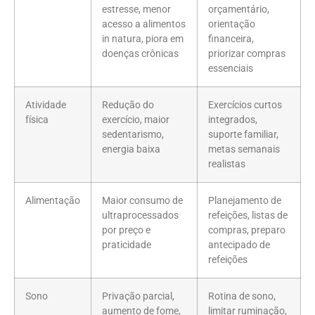
estresse, menor
orçamentário,
acesso a alimentos
orientação
in natura, piora em
financeira,
doenças crônicas
priorizar compras
essenciais
Atividade
Redução do
Exercícios curtos
física
exercício, maior
integrados,
sedentarismo,
suporte familiar,
energia baixa
metas semanais
realistas
Alimentação
Maior consumo de
Planejamento de
ultraprocessados
refeições, listas de
por preço e
compras, preparo
praticidade
antecipado de
refeições
Sono
Privação parcial,
Rotina de sono,
aumento de fome,
limitar ruminação,