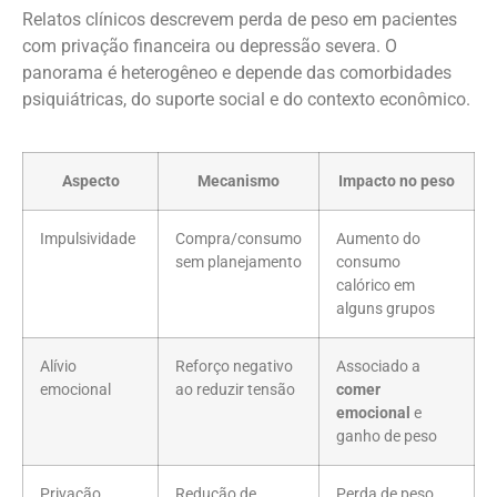
Relatos clínicos descrevem perda de peso em pacientes
com privação financeira ou depressão severa. O
panorama é heterogêneo e depende das comorbidades
psiquiátricas, do suporte social e do contexto econômico.
Aspecto
Mecanismo
Impacto no peso
Impulsividade
Compra/consumo
Aumento do
sem planejamento
consumo
calórico em
alguns grupos
Alívio
Reforço negativo
Associado a
emocional
ao reduzir tensão
comer
emocional
e
ganho de peso
Privação
Redução de
Perda de peso