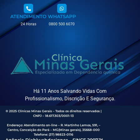
ATENDIMENTO
WHATSAPP
24 Horas
0800 500 6070
Há 11 Anos Salvando Vidas Com
Profissionalismo, Discrição E Segurança.
® 2025 Clínicas Minas Gerais – Todos os direitos reservados |
CNPJ – 18.617.303/0001-13
Endereço
:
Atendimento on-line – R. Martinho Lemos, 591, –
Centro, Conceição do Pará – MG(Minas gerais), 35668-000
Telefone:
(37) 98823-0116
Agência Diehlwebdesigner – SINCE 2007™