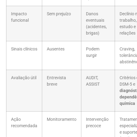
Impacto
Sem prejuízo
Danos
Declínio 
funcional
eventuais
trabalho,
(acidentes,
estudo e
brigas)
relações
Sinais clínicos
Ausentes
Podem
Craving,
surgir
tolerânci
abstinên
Avaliação útil
Entrevista
AUDIT,
Critérios
breve
ASSIST
DSM-5 e
diagnóst
dependê
química
Ação
Monitoramento
Intervenção
Tratame
recomendada
precoce
especial
e suport