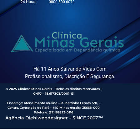
24 Horas
0800 500 6070
Há 11 Anos Salvando Vidas Com
Profissionalismo, Discrição E Segurança.
® 2025 Clínicas Minas Gerais – Todos os direitos reservados |
CNPJ – 18.617.303/0001-13
Endereço
:
Atendimento on-line – R. Martinho Lemos, 591, –
Centro, Conceição do Pará – MG(Minas gerais), 35668-000
Telefone:
(37) 98823-0116
Agência Diehlwebdesigner – SINCE 2007™