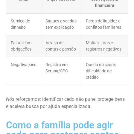
financeira
Sumiço de
Saques e vendas
Perda de liquidez e
dinheiro
sem explicação
conflitos familiares
Faltas com
Atraso de
Multas, juros e
obrigações
contas e pensão
registros negativos
Negativações
Registro em
Queda do score;
Serasa/SPC
dificuldade de
crédito
Nós
reforçamos: identificar cedo não pune; protege bens
e acelera busca por ajuda especializada.
Como a família pode agir