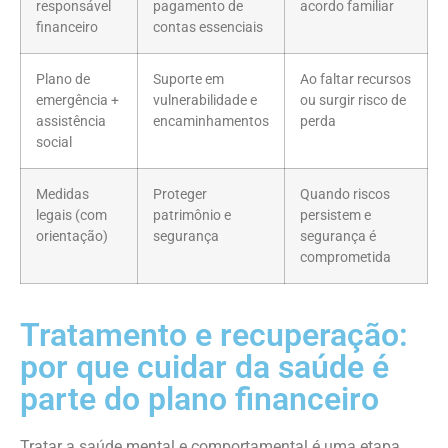
responsável
pagamento de
acordo familiar
financeiro
contas essenciais
Plano de
Suporte em
Ao faltar recursos
emergência +
vulnerabilidade e
ou surgir risco de
assistência
encaminhamentos
perda
social
Medidas
Proteger
Quando riscos
legais (com
patrimônio e
persistem e
orientação)
segurança
segurança é
comprometida
Tratamento e recuperação:
por que cuidar da saúde é
parte do plano financeiro
Tratar a saúde mental e comportamental é uma etapa