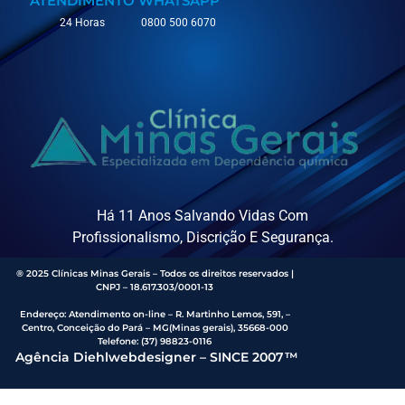
ATENDIMENTO
WHATSAPP
24 Horas
0800 500 6070
Há 11 Anos Salvando Vidas Com
Profissionalismo, Discrição E Segurança.
® 2025 Clínicas Minas Gerais – Todos os direitos reservados |
CNPJ – 18.617.303/0001-13
Endereço
:
Atendimento on-line – R. Martinho Lemos, 591, –
Centro, Conceição do Pará – MG(Minas gerais), 35668-000
Telefone:
(37) 98823-0116
Agência Diehlwebdesigner – SINCE 2007™