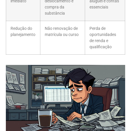
imediato
deslocamento e
aluguel e contas
compra da
essenciais
substância
Redução do
Não renovação de
Perda de
planejamento
matrícula ou curso
oportunidades
de renda e
qualificação