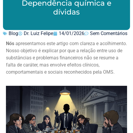
Dependência química e
dívidas
Blog
Dr. Luiz Felipe
14/01/2026
Sem Comentários
Nós
apresentamos este
artigo
com clareza e acolhimento.
Nosso objetivo é explicar por que a relação entre uso de
substâncias e problemas financeiros não se resume a
falta de caráter, mas envolve efeitos clínicos,
comportamentais e sociais reconhecidos pela OMS.