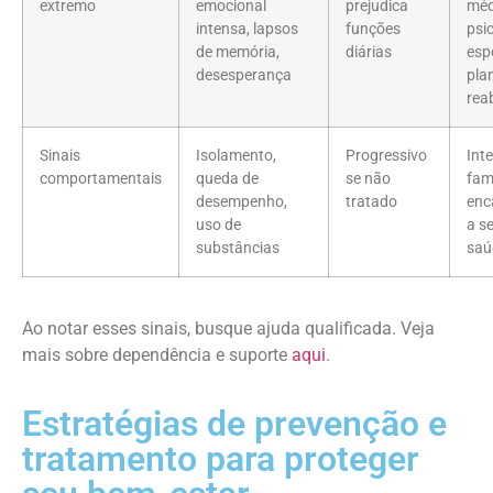
extremo
emocional
prejudica
méd
intensa, lapsos
funções
psi
de memória,
diárias
esp
desesperança
pla
rea
Sinais
Isolamento,
Progressivo
Int
comportamentais
queda de
se não
fami
desempenho,
tratado
enc
uso de
a s
substâncias
saú
Ao notar esses sinais, busque ajuda qualificada. Veja
mais sobre dependência e suporte
aqui
.
Estratégias de prevenção e
tratamento para proteger