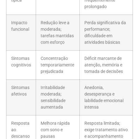
típica
frequentemente
prolongado
Impacto
Redução leve a
Perda significativa da
funcional
moderada;
performance;
tarefas mantidas
dificuldade em
com esforço
atividades básicas
Sintomas
Concentração
Déficit marcante de
cognitivos
temporariamente
atenção, memória e
prejudicada
tomada de decisões
Sintomas
Irritabilidade
Anedonia,
afetivos
moderada;
desesperança e
sensibilidade
labilidade emocional
aumentada
intensa
Resposta
Melhora rápida
Resposta limitada;
ao
com sono e
exige tratamento ativo
descanso
pausas
e acompanhamento