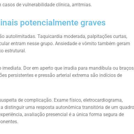
m casos de vulnerabilidade clínica, arritmias.
nais potencialmente graves
o autolimitadas. Taquicardia moderada, palpitações curtas,
scular entram nesse grupo. Ansiedade e vômito também geram
o estrutural.
ão imediata. Dor em aperto que irradia para mandíbula ou braços
ções persistentes e pressão arterial extrema são indícios de
suspeita de complicação. Exame físico, eletrocardiograma,
a distinguir uma resposta autonômica transitória de um quadr
xperiência, avaliação presencial é a única forma segura de
ponentes.