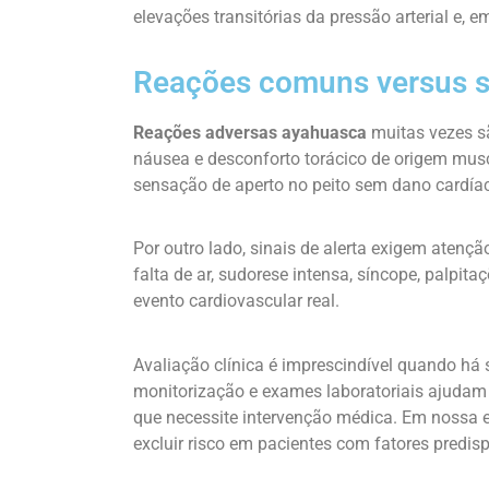
elevações transitórias da pressão arterial e, e
Reações comuns versus si
Reações adversas ayahuasca
muitas vezes sã
náusea e desconforto torácico de origem mu
sensação de aperto no peito sem dano cardíac
Por outro lado, sinais de alerta exigem atenç
falta de ar, sudorese intensa, síncope, palpita
evento cardiovascular real.
Avaliação clínica é imprescindível quando há 
monitorização e exames laboratoriais ajudam 
que necessite intervenção médica. Em nossa e
excluir risco em pacientes com fatores predis