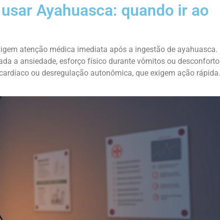
 usar Ayahuasca: quando ir ao
exigem atenção médica imediata após a ingestão de ayahuasca.
gada a ansiedade, esforço físico durante vômitos ou desconforto
o cardíaco ou desregulação autonômica, que exigem ação rápida