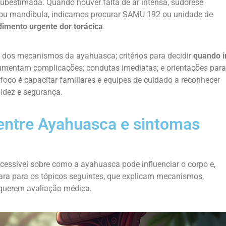
ubestimada. Quando houver falta de ar intensa, sudorese
o ou mandíbula, indicamos procurar SAMU 192 ou unidade de
dimento urgente dor torácica
.
dos mecanismos da ayahuasca; critérios para decidir
quando i
 aumentam complicações; condutas imediatas; e orientações para
co é capacitar familiares e equipes de cuidado a reconhecer
idez e segurança.
entre Ayahuasca e sintomas
essível sobre como a ayahuasca pode influenciar o corpo e,
para para os tópicos seguintes, que explicam mecanismos,
requerem avaliação médica.