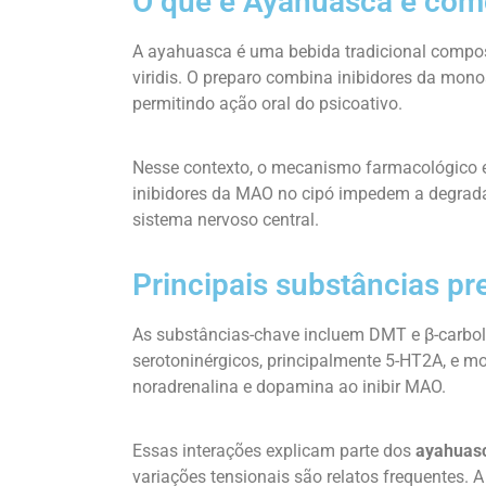
O que é Ayahuasca e com
A ayahuasca é uma bebida tradicional compost
viridis. O preparo combina inibidores da mon
permitindo ação oral do psicoativo.
Nesse contexto, o mecanismo farmacológico 
inibidores da MAO no cipó impedem a degrada
sistema nervoso central.
Principais substâncias pr
As substâncias-chave incluem DMT e β-carbol
serotoninérgicos, principalmente 5-HT2A, e mo
noradrenalina e dopamina ao inibir MAO.
Essas interações explicam parte dos
ayahuasc
variações tensionais são relatos frequentes. 