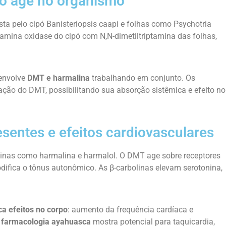
o age no organismo
a pelo cipó Banisteriopsis caapi e folhas como Psychotria
oamina oxidase do cipó com N,N-dimetiltriptamina das folhas,
envolve
DMT e harmalina
trabalhando em conjunto. Os
ção do DMT, possibilitando sua absorção sistêmica e efeito no
esentes e efeitos cardiovasculares
inas como harmalina e harmalol. O DMT age sobre receptores
difica o tônus autonômico. As β-carbolinas elevam serotonina,
a efeitos no corpo
: aumento da frequência cardíaca e
A
farmacologia ayahuasca
mostra potencial para taquicardia,