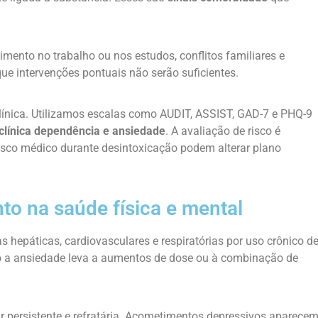
mento no trabalho ou nos estudos, conflitos familiares e
que intervenções pontuais não serão suficientes.
línica. Utilizamos escalas como AUDIT, ASSIST, GAD-7 e PHQ-9
 clínica dependência e ansiedade
. A avaliação de risco é
 risco médico durante desintoxicação podem alterar plano
to na saúde física e mental
s hepáticas, cardiovasculares e respiratórias por uso crônico d
o a ansiedade leva a aumentos de dose ou à combinação de
r persistente e refratária. Acometimentos depressivos aparece