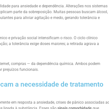
lidade para ansiedade e dependência. Alterações nos sistemas
xplicam parte da sobreposição. Muitas pessoas buscam álcool,
ulantes para aliviar agitação e medo, gerando tolerância e
co e privação social intensificam o risco. O ciclo clínico
; a tolerância exige doses maiores; a retirada agrava a
internet, compras — da dependência química. Ambos podem
r prejuízos funcionais.
dicam a necessidade de tratamento
orrente em resposta a ansiedade, crises de pânico associadas a
te ligada à substância. Esses são
sinais comorbidade
que