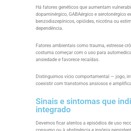
Há fatores genéticos que aumentam vulnerabi
dopaminérgico, GABAérgico e serotonérgico e
benzodiazepínicos, opióides, nicotina ou estim
dependência.
Fatores ambientais como trauma, estresse crôni
costuma começar com o uso para automedicação
ansiedade e favorece recaídas.
Distinguimos vício comportamental — jogo, 
coexistir com transtornos ansiosos e amplifica
Sinais e sintomas que in
integrado
Devemos ficar atentos a episódios de uso rec
consumo ou à abstinência e insônia persisten