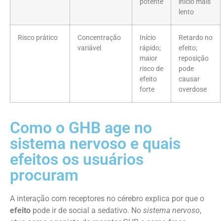
potente
início mais
lento
Risco prático
Concentração
Início
Retardo no
variável
rápido;
efeito;
maior
reposição
risco de
pode
efeito
causar
forte
overdose
Como o GHB age no
sistema nervoso e quais
efeitos os usuários
procuram
A interação com receptores no cérebro explica por que o
efeito
pode ir de social a sedativo. No
sistema nervoso
,