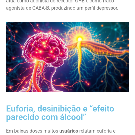
atua como agonista do receptor GHB e como fraco
agonista de GABA‑B, produzindo um perfil depressor.
Euforia, desinibição e “efeito
parecido com álcool”
Em baixas doses muitos
usuários
relatam euforia e