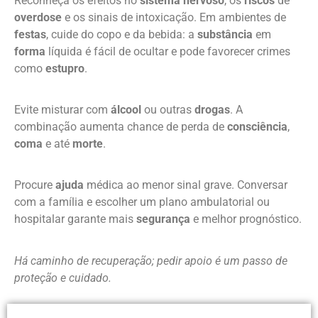
Reconheça os efeitos no
sistema nervoso
, os
riscos
de
overdose
e os sinais de intoxicação. Em ambientes de
festas
, cuide do copo e da bebida: a
substância
em
forma
líquida é fácil de ocultar e pode favorecer crimes
como
estupro
.
Evite misturar com
álcool
ou outras
drogas
. A
combinação aumenta chance de perda de
consciência
,
coma
e até
morte
.
Procure
ajuda
médica ao menor sinal grave. Conversar
com a família e escolher um plano ambulatorial ou
hospitalar garante mais
segurança
e melhor prognóstico.
Há caminho de recuperação; pedir apoio é um passo de
proteção e cuidado.