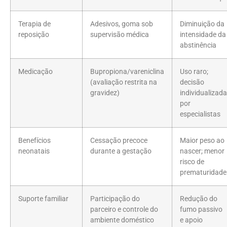
Terapia de
Adesivos, goma sob
Diminuição da
reposição
supervisão médica
intensidade da
abstinência
Medicação
Bupropiona/vareniclina
Uso raro;
(avaliação restrita na
decisão
gravidez)
individualizada
por
especialistas
Benefícios
Cessação precoce
Maior peso ao
neonatais
durante a gestação
nascer; menor
risco de
prematuridade
Suporte familiar
Participação do
Redução do
parceiro e controle do
fumo passivo
ambiente doméstico
e apoio