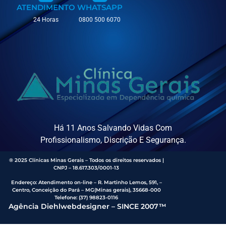
ATENDIMENTO
WHATSAPP
24 Horas
0800 500 6070
Há 11 Anos Salvando Vidas Com
Profissionalismo, Discrição E Segurança.
® 2025 Clínicas Minas Gerais – Todos os direitos reservados |
CNPJ – 18.617.303/0001-13
Endereço
:
Atendimento on-line – R. Martinho Lemos, 591, –
Centro, Conceição do Pará – MG(Minas gerais), 35668-000
Telefone:
(37) 98823-0116
Agência Diehlwebdesigner – SINCE 2007™