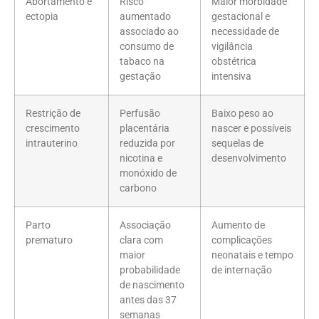
Abortamento e
Risco
Maior morbidade
ectopia
aumentado
gestacional e
associado ao
necessidade de
consumo de
vigilância
tabaco na
obstétrica
gestação
intensiva
Restrição de
Perfusão
Baixo peso ao
crescimento
placentária
nascer e possíveis
intrauterino
reduzida por
sequelas de
nicotina e
desenvolvimento
monóxido de
carbono
Parto
Associação
Aumento de
prematuro
clara com
complicações
maior
neonatais e tempo
probabilidade
de internação
de nascimento
antes das 37
semanas