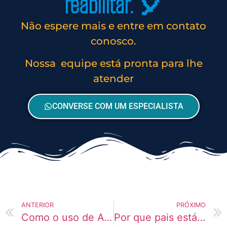
reabilitar. 🎈
Não espere mais e entre em contato
conosco.
Nossa equipe está pronta para lhe
atender
CONVERSE COM UM ESPECIALISTA
ANTERIOR
PRÓXIMO
Como o uso de Ayahuasca afeta o cérebro de pais
Por que pais está usando mais Spice atualmente?