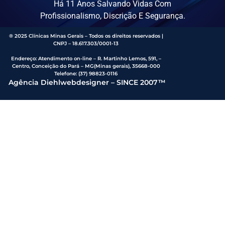
Há 11 Anos Salvando Vidas Com
Profissionalismo, Discrição E Segurança.
® 2025 Clínicas Minas Gerais – Todos os direitos reservados |
CNPJ – 18.617.303/0001-13
Endereço
:
Atendimento on-line – R. Martinho Lemos, 591, –
Centro, Conceição do Pará – MG(Minas gerais), 35668-000
Telefone:
(37) 98823-0116
Agência Diehlwebdesigner – SINCE 2007™