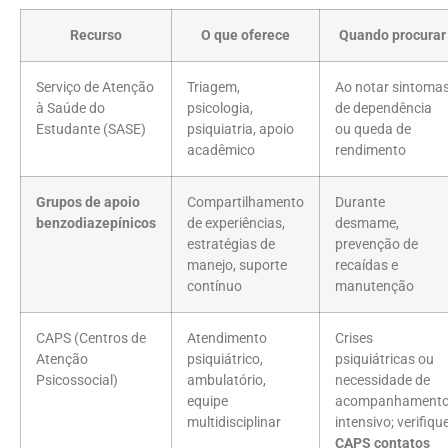
Recurso
O que oferece
Quando procurar
Serviço de Atenção
Triagem,
Ao notar sintoma
à Saúde do
psicologia,
de dependência
Estudante (SASE)
psiquiatria, apoio
ou queda de
acadêmico
rendimento
Grupos de apoio
Compartilhamento
Durante
benzodiazepínicos
de experiências,
desmame,
estratégias de
prevenção de
manejo, suporte
recaídas e
contínuo
manutenção
CAPS (Centros de
Atendimento
Crises
Atenção
psiquiátrico,
psiquiátricas ou
Psicossocial)
ambulatório,
necessidade de
equipe
acompanhament
multidisciplinar
intensivo; verifiqu
CAPS contatos