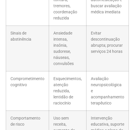
tremores,
buscar avaliação
coordenação
médica imediata
reduzida
Sinais de
Ansiedade
Evitar
abstinência
intensa,
descontinuação
insônia,
abrupta; procurar
sudorese,
serviços 24 horas
náuseas,
convulsões
Comprometimento
Esquecimentos,
Avaliação
cognitivo
atenção
neuropsicológica
reduzida,
e
lentidão de
acompanhamento
raciocínio
terapêutico
Comportamento
Uso sem
Intervenção
de risco
receita,
educativa, suporte