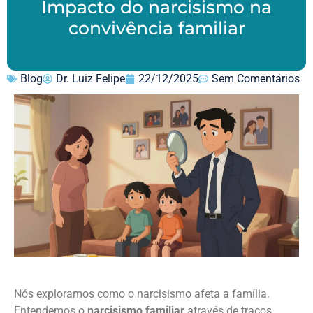
Impacto do narcisismo na
convivência familiar
Blog
Dr. Luiz Felipe
22/12/2025
Sem Comentários
Nós exploramos como o narcisismo afeta a família.
Entendemos o
narcisismo familiar
através de traços