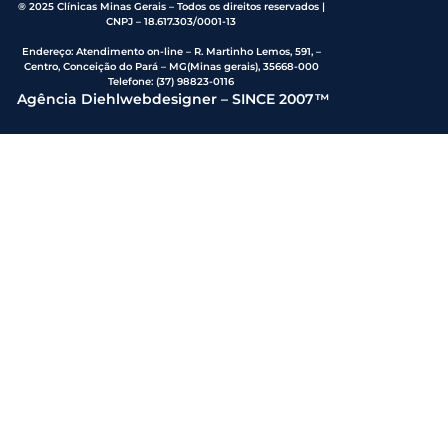
® 2025 Clínicas Minas Gerais – Todos os direitos reservados |
CNPJ – 18.617.303/0001-13
Endereço
:
Atendimento on-line – R. Martinho Lemos, 591, –
Centro, Conceição do Pará – MG(Minas gerais), 35668-000
Telefone:
(37) 98823-0116
Agência Diehlwebdesigner – SINCE 2007™