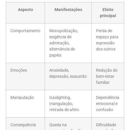
Aspecto
Manifestações
Efeito
principal
Comportamento
Monopolização,
Perda de
exigência de
espaço para
admiração,
expressão
alternância de
dos outros
papéis
Emoções
Ansiedade,
Redução do
depressão, exaustão
bem-estar
familiar
Manipulação
Gaslighting,
Dependência
triangulação,
emocional e
retirada de afeto
confusão
Consequência
Queda na
Dificuldade