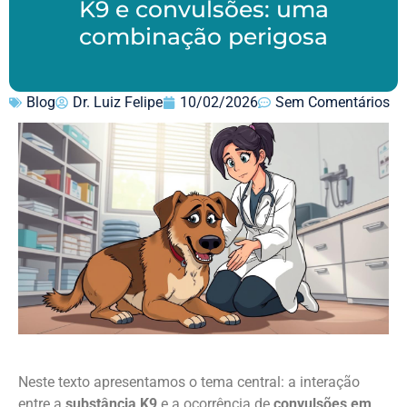
K9 e convulsões: uma
combinação perigosa
Blog
Dr. Luiz Felipe
10/02/2026
Sem Comentários
Neste texto apresentamos o tema central: a interação
entre a
substância K9
e a ocorrência de
convulsões em