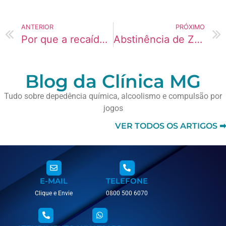
ANTERIOR
PRÓXIMO
Por que a recaída em Jogos de Apostas (Bets) acontece mesmo com força de vontade
Abstinência de Zolpidem: como lidar com a dentes estragados
Blog da Clínica MG
Tudo sobre depedência química, alcoolismo e compulsão por
jogos
VER TODOS OS ARTIGOS ➡
E-MAIL
TELEFONE
Clique e Envie
0800 500 6070