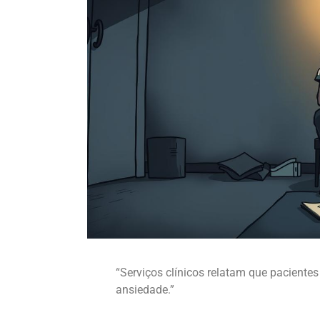
“Serviços clínicos relatam que pacientes
ansiedade.”