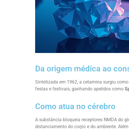
Da origem médica ao con
Sintetizada em 1962, a cetamina surgiu como 
festas e festivais, ganhando apelidos como
Sp
Como atua no cérebro
A substância bloqueia receptores NMDA do glu
distanciamento do
corpo
e do ambiente. Além 