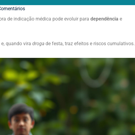
omentários
ora de indicação médica pode evoluir para
dependência
e
 e, quando vira
droga
de festa, traz efeitos e riscos cumulativos.