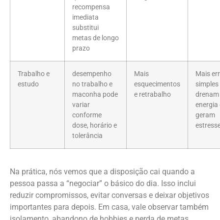
recompensa
imediata
substitui
metas de longo
prazo
Trabalho e
desempenho
Mais
Mais er
estudo
no trabalho e
esquecimentos
simples
maconha pode
e retrabalho
drenam
variar
energia 
conforme
geram
dose, horário e
estress
tolerância
Na prática, nós vemos que a disposição cai quando a
pessoa passa a “negociar” o básico do dia. Isso inclui
reduzir compromissos, evitar conversas e deixar objetivos
importantes para depois. Em casa, vale observar também
isolamento, abandono de hobbies e perda de metas.