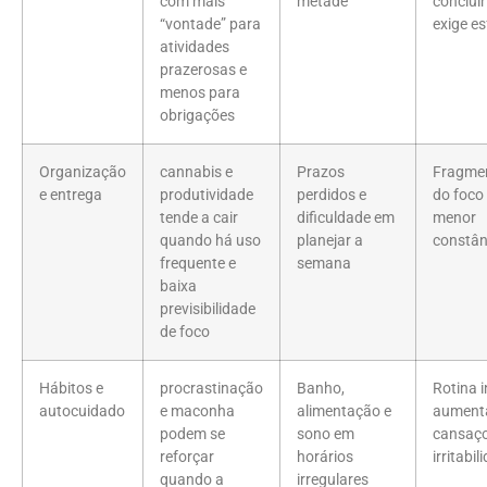
com mais
metade
concluir
“vontade” para
exige e
atividades
prazerosas e
menos para
obrigações
Organização
cannabis e
Prazos
Fragme
e entrega
produtividade
perdidos e
do foco
tende a cair
dificuldade em
menor
quando há uso
planejar a
constân
frequente e
semana
baixa
previsibilidade
de foco
Hábitos e
procrastinação
Banho,
Rotina i
autocuidado
e maconha
alimentação e
aument
podem se
sono em
cansaço
reforçar
horários
irritabil
quando a
irregulares