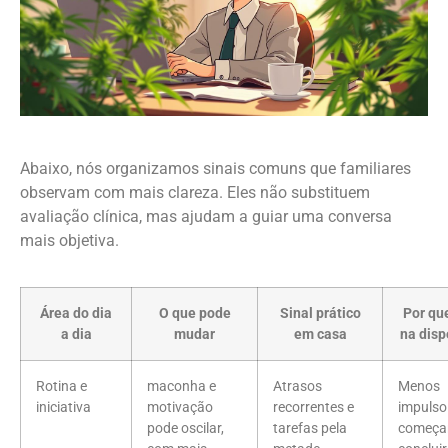
Abaixo, nós organizamos sinais comuns que familiares
observam com mais clareza. Eles não substituem
avaliação clínica, mas ajudam a guiar uma conversa
mais objetiva.
Área do dia
O que pode
Sinal prático
Por qu
a dia
mudar
em casa
na disp
Rotina e
maconha e
Atrasos
Menos
iniciativa
motivação
recorrentes e
impulso
pode oscilar,
tarefas pela
começar