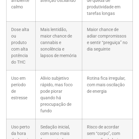
ambiente
atenção oscilando
de queda de
calmo
produtividade em
tarefas longas
Dose alta
Mais lentidão,
Maior chance de
ou
maior chance de
adiar compromissos
produto
cannabis e
e sentir “preguiça” no
com alta
sonolência e
dia seguinte
potência
lapsos de memória
do THC
Uso em
Alívio subjetivo
Rotina fica irregular,
período
rápido, mas foco
com mais oscilação
de
pode piorar
de energia
estresse
quando há
preocupação de
fundo
Uso perto
Sedação inicial,
Risco de acordar
da hora
com sono mais
sem “corpo”, com