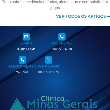
Tudo sobre depedência química, alcoolismo e compulsão por
jogos
VER TODOS OS ARTIGOS ➡
E-MAIL
TELEFONE
Clique e Envie
0800 500 6070
ATENDIMENTO
WHATSAPP
24 Horas
0800 500 6070