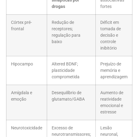
sinápticas por
associativas
drogas
fortes
Córtex pré-
Redução de
Déficit em
frontal
receptores;
tomada de
regulação para
decisão e
baixo
controle
inibitório
Hipocampo
Altered BDNF;
Prejuízo de
plasticidade
memória e
comprometida
aprendizagem
Amígdala e
Desequilíbrio de
Aumento de
emoção
glutamato/GABA
reatividade
emocional e
estresse
Neurotoxicidade
Excesso de
Lesão
neurotransmissores;
neuronal,