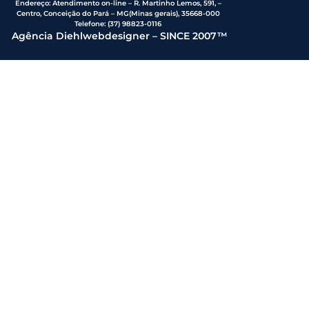
Endereço
:
Atendimento on-line – R. Martinho Lemos, 591, –
Centro, Conceição do Pará – MG(Minas gerais), 35668-000
Telefone:
(37) 98823-0116
Agência Diehlwebdesigner – SINCE 2007™