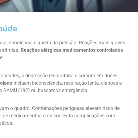
saúde
ntura, sonolência e queda da pressão. Reações mais graves
arritmias.
Reações alérgicas medicamentos controlados
e.
pioides, a depressão respiratória é comum em doses
rolado
incluem inconsciência, respiração lenta, cianose e
 o SAMU (192) ou buscamos emergência.
avam o quadro. Combinações perigosas elevam risco de
gem de medicamentos crônicos evita complicações com
pticos.