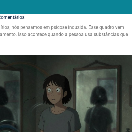
omentários
írios, nós pensamos em psicose induzida. Esse quadro vem
mento. Isso acontece quando a pessoa usa substâncias que