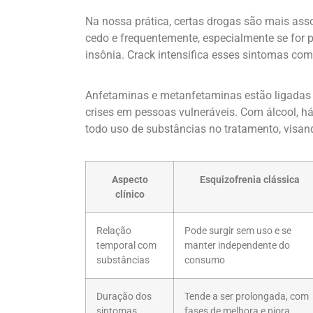
Na nossa prática, certas drogas são mais as
cedo e frequentemente, especialmente se for
insônia. Crack intensifica esses sintomas com
Anfetaminas e metanfetaminas estão ligadas 
crises em pessoas vulneráveis. Com álcool, há 
todo uso de substâncias no tratamento, visan
Aspecto
Esquizofrenia clássica
clínico
Relação
Pode surgir sem uso e se
temporal com
manter independente do
substâncias
consumo
Duração dos
Tende a ser prolongada, com
sintomas
fases de melhora e piora