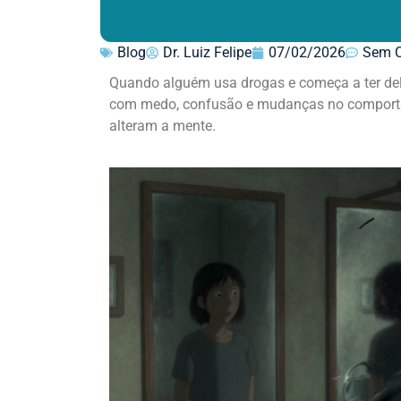
Blog
Dr. Luiz Felipe
07/02/2026
Sem C
Quando alguém usa drogas e começa a ter del
com medo, confusão e mudanças no comporta
alteram a mente.