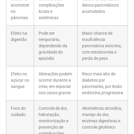
acontecer
complicações
danos pancreáticos
no
locais e
acumulados
pâncreas
sistêmicas
Efeito na
Pode ser
Maior chance de
digestão
temporário,
insuficiência
dependendo da
pancreática exócrina,
gravidade do
com esteatorreia e
episódio
perda de peso
Efeito no
Alterações podem
Risco mais alto de
açúcar no
ocorrer durante a
diabetes por
sangue
crise, em especial
pancreatite, por lesão
nos casos graves
endócrina progressiva
Foco do
Controle de dor,
Abstinência alcoólica,
cuidado
hidratação,
manejo da dor,
monitorização e
enzimas digestivas e
prevenção de
controle glicêmico
complicações