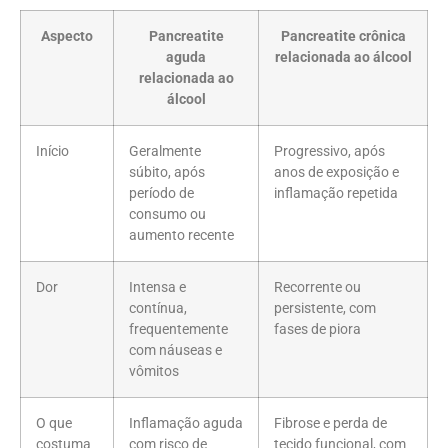
Aspecto
Pancreatite
Pancreatite crônica
aguda
relacionada ao álcool
relacionada ao
álcool
Início
Geralmente
Progressivo, após
súbito, após
anos de exposição e
período de
inflamação repetida
consumo ou
aumento recente
Dor
Intensa e
Recorrente ou
contínua,
persistente, com
frequentemente
fases de piora
com náuseas e
vômitos
O que
Inflamação aguda
Fibrose e perda de
costuma
com risco de
tecido funcional, com