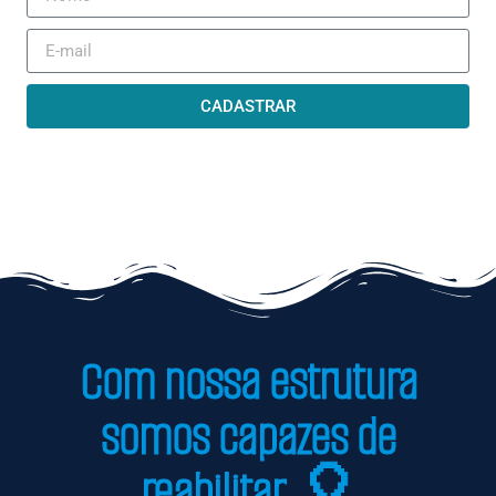
CADASTRAR
Com nossa estrutura
somos capazes de
reabilitar. 🎈