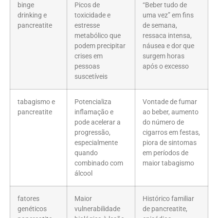
binge
Picos de
“Beber tudo de
drinking e
toxicidade e
uma vez” em fins
pancreatite
estresse
de semana,
metabólico que
ressaca intensa,
podem precipitar
náusea e dor que
crises em
surgem horas
pessoas
após o excesso
suscetíveis
tabagismo e
Potencializa
Vontade de fumar
pancreatite
inflamação e
ao beber, aumento
pode acelerar a
do número de
progressão,
cigarros em festas,
especialmente
piora de sintomas
quando
em períodos de
combinado com
maior tabagismo
álcool
fatores
Maior
Histórico familiar
genéticos
vulnerabilidade
de pancreatite,