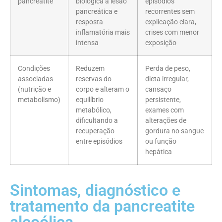
pancreatite
biológica à lesão
episódios
pancreática e
recorrentes sem
resposta
explicação clara,
inflamatória mais
crises com menor
intensa
exposição
Condições
Reduzem
Perda de peso,
associadas
reservas do
dieta irregular,
(nutrição e
corpo e alteram o
cansaço
metabolismo)
equilíbrio
persistente,
metabólico,
exames com
dificultando a
alterações de
recuperação
gordura no sangue
entre episódios
ou função
hepática
Sintomas, diagnóstico e
tratamento da pancreatite