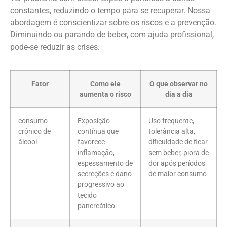
constantes, reduzindo o tempo para se recuperar. Nossa
abordagem é conscientizar sobre os riscos e a prevenção.
Diminuindo ou parando de beber, com ajuda profissional,
pode-se reduzir as crises.
Fator
Como ele
O que observar no
aumenta o risco
dia a dia
consumo
Exposição
Uso frequente,
crônico de
contínua que
tolerância alta,
álcool
favorece
dificuldade de ficar
inflamação,
sem beber, piora de
espessamento de
dor após períodos
secreções e dano
de maior consumo
progressivo ao
tecido
pancreático