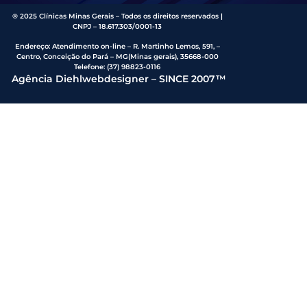
® 2025 Clínicas Minas Gerais – Todos os direitos reservados |
CNPJ – 18.617.303/0001-13
Endereço
:
Atendimento on-line – R. Martinho Lemos, 591, –
Centro, Conceição do Pará – MG(Minas gerais), 35668-000
Telefone:
(37) 98823-0116
Agência Diehlwebdesigner – SINCE 2007™