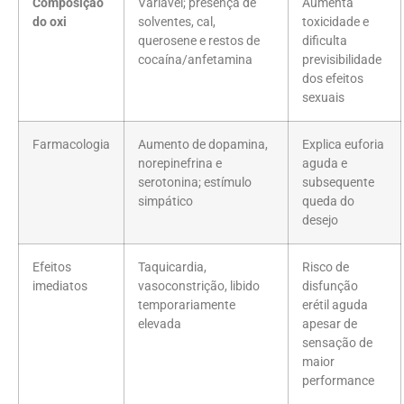
Composição
Variável; presença de
Aumenta
do oxi
solventes, cal,
toxicidade e
querosene e restos de
dificulta
cocaína/anfetamina
previsibilidade
dos efeitos
sexuais
Farmacologia
Aumento de dopamina,
Explica euforia
norepinefrina e
aguda e
serotonina; estímulo
subsequente
simpático
queda do
desejo
Efeitos
Taquicardia,
Risco de
imediatos
vasoconstrição, libido
disfunção
temporariamente
erétil aguda
elevada
apesar de
sensação de
maior
performance