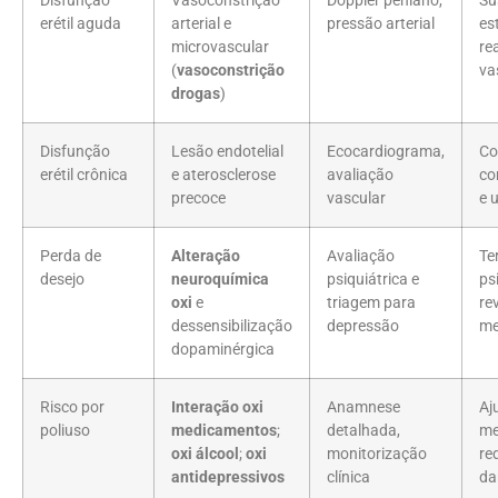
Disfunção
Vasoconstrição
Doppler peniano,
Su
erétil aguda
arterial e
pressão arterial
es
microvascular
re
(
vasoconstrição
va
drogas
)
Disfunção
Lesão endotelial
Ecocardiograma,
Co
erétil crônica
e aterosclerose
avaliação
co
precoce
vascular
e 
Perda de
Alteração
Avaliação
Te
desejo
neuroquímica
psiquiátrica e
ps
oxi
e
triagem para
re
dessensibilização
depressão
me
dopaminérgica
Risco por
Interação oxi
Anamnese
Aj
poliuso
medicamentos
;
detalhada,
me
oxi álcool
;
oxi
monitorização
re
antidepressivos
clínica
da