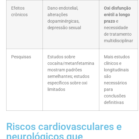
Efeitos
Dano endotelial,
Oxi disfunção
crônicos
alterações
erétil a longo
dopaminérgicas,
prazo
e
depressão sexual
necessidade
de tratamento
multidisciplinar
Pesquisas
Estudos sobre
Mais estudos
cocaína/metanfetamina
clínicos e
mostram padrões
longitudinais
semelhantes; estudos
são
específicos sobre oxi
necessários
limitados
para
conclusões
definitivas
Riscos cardiovasculares e
neurológicos que