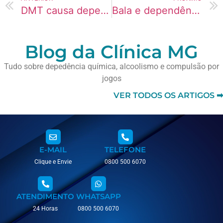
DMT causa dependência? Entenda os riscos do uso repetido
Bala e dependência psicológica silenciosa
Blog da Clínica MG
Tudo sobre depedência química, alcoolismo e compulsão por
jogos
VER TODOS OS ARTIGOS ➡
E-MAIL
TELEFONE
Clique e Envie
0800 500 6070
ATENDIMENTO
WHATSAPP
24 Horas
0800 500 6070