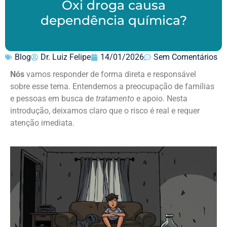
Oxi droga causa
dependência química?
Blog
Dr. Luiz Felipe
14/01/2026
Sem Comentários
Nós
vamos responder de forma direta e responsável
sobre esse tema. Entendemos a preocupação de famílias
e pessoas em busca de
tratamento
e apoio. Nesta
introdução, deixamos claro que o risco é real e requer
atenção imediata.