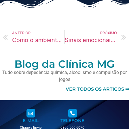
ANTERIOR
PRÓXIMO
Como o ambiente influencia comportamentos repetitivos
Sinais emocionais de que algo interno precisa de atenção
Blog da Clínica MG
Tudo sobre depedência química, alcoolismo e compulsão por
jogos
VER TODOS OS ARTIGOS ➡
E-MAIL
TELEFONE
Clique e Envie
0800 500 6070