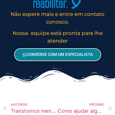
reabilitar. 🎈
Não espere mais e entre em contato
conosco.
Nossa equipe está pronta para lhe
atender
CONVERSE COM UM ESPECIALISTA
ANTERIOR
PRÓXIMO
Transtornos mentais não tratados e recaídas
Como ajudar alguém que perdeu completamente a motivação