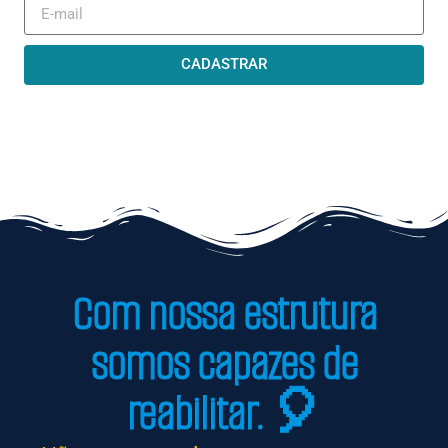
CADASTRAR
Com nossa estrutura
somos capazes de
reabilitar. 🎈