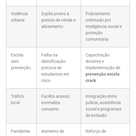
Violência
Expõe jovens a
Policiamento
urbana
pontos de venda e
orientado por
aliciamento
inteligência social e
proteção
comunitária
Escola
Falha na
Capacitação
sem
identificação
docente e
prevenção
precoce de
implementação de
estudantes em
prevenção escola
risco
crack
Tráfico
Facilita acesso;
Integração entre
local
normaliza
polícia, assistência
consumo
social e programas
de inclusão
Pandemia
Aumento de
Reforço de