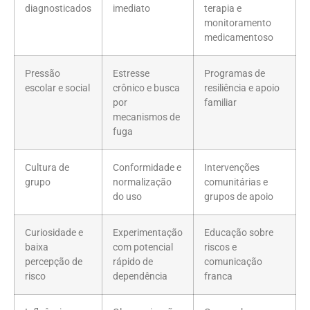
diagnosticados
imediato
terapia e
monitoramento
medicamentoso
Pressão
Estresse
Programas de
escolar e social
crônico e busca
resiliência e apoio
por
familiar
mecanismos de
fuga
Cultura de
Conformidade e
Intervenções
grupo
normalização
comunitárias e
do uso
grupos de apoio
Curiosidade e
Experimentação
Educação sobre
baixa
com potencial
riscos e
percepção de
rápido de
comunicação
risco
dependência
franca