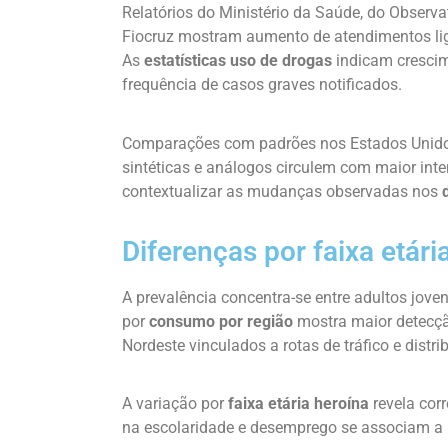
Relatórios do Ministério da Saúde, do Observa
Fiocruz mostram aumento de atendimentos lig
As
estatísticas uso de drogas
indicam crescim
frequência de casos graves notificados.
Comparações com padrões nos Estados Unidos
sintéticas e análogos circulem com maior inte
contextualizar as mudanças observadas nos
Diferenças por faixa etári
A prevalência concentra-se entre adultos jove
por
consumo por região
mostra maior detecçã
Nordeste vinculados a rotas de tráfico e distri
A variação por
faixa etária heroína
revela cor
na escolaridade e desemprego se associam a m