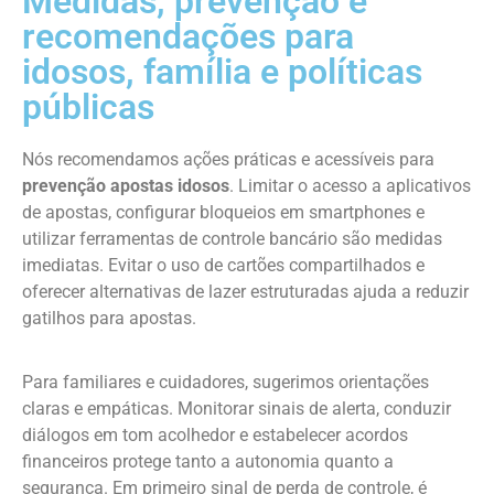
Medidas, prevenção e
recomendações para
idosos, família e políticas
públicas
Nós recomendamos ações práticas e acessíveis para
prevenção apostas idosos
. Limitar o acesso a aplicativos
de apostas, configurar bloqueios em smartphones e
utilizar ferramentas de controle bancário são medidas
imediatas. Evitar o uso de cartões compartilhados e
oferecer alternativas de lazer estruturadas ajuda a reduzir
gatilhos para apostas.
Para familiares e cuidadores, sugerimos orientações
claras e empáticas. Monitorar sinais de alerta, conduzir
diálogos em tom acolhedor e estabelecer acordos
financeiros protege tanto a autonomia quanto a
segurança. Em primeiro sinal de perda de controle, é