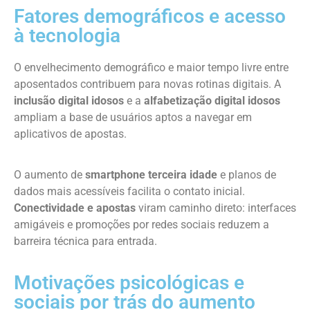
Fatores demográficos e acesso
à tecnologia
O envelhecimento demográfico e maior tempo livre entre
aposentados contribuem para novas rotinas digitais. A
inclusão digital idosos
e a
alfabetização digital idosos
ampliam a base de usuários aptos a navegar em
aplicativos de apostas.
O aumento de
smartphone terceira idade
e planos de
dados mais acessíveis facilita o contato inicial.
Conectividade e apostas
viram caminho direto: interfaces
amigáveis e promoções por redes sociais reduzem a
barreira técnica para entrada.
Motivações psicológicas e
sociais por trás do aumento