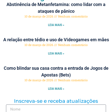
Abstinência de Metanfetamina: como lidar com a
ataques de pânico
10 de março de 2026
Nenhum comentário
LEIA MAIS »
A relação entre tédio e uso de Videogames em mães
10 de março de 2026
Nenhum comentário
LEIA MAIS »
Como blindar sua casa contra a entrada de Jogos de
Apostas (Bets)
10 de março de 2026
Nenhum comentário
LEIA MAIS »
Inscreva-se e receba atualizações