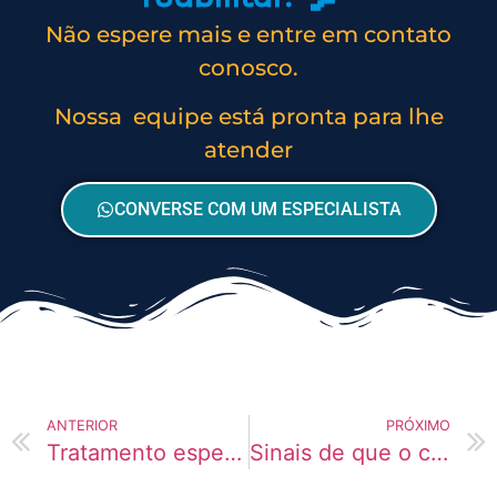
Não espere mais e entre em contato
conosco.
Nossa equipe está pronta para lhe
atender
CONVERSE COM UM ESPECIALISTA
ANTERIOR
PRÓXIMO
Tratamento especializado para artistas com vício em Crack
Sinais de que o corpo está colapsando: barriga inchada (ascite) e K9