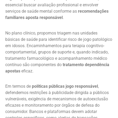
essencial buscar avaliação profissional e envolver
serviços de saúde mental conforme as
recomendações
familiares aposta responsável
.
No plano clínico, propomos triagem nas unidades
básicas de saúde para identificar risco de jogo patológico
em idosos. Encaminhamentos para terapia cognitivo-
comportamental, grupos de suporte e, quando indicado,
tratamento farmacológico e acompanhamento médico
contínuo são componentes do
tratamento dependência
apostas
eficaz.
Em termos de
políticas públicas jogo responsável
,
defendemos restrições à publicidade dirigida a públicos
vulneráveis, exigência de mecanismos de autoexclusão
eficazes e monitoramento por órgãos de defesa do
consumidor. Bancos e plataformas devem adotar
controles específicos, como alertas de transações