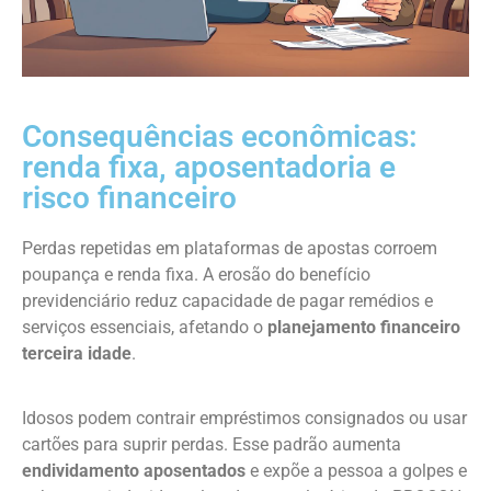
Consequências econômicas:
renda fixa, aposentadoria e
risco financeiro
Perdas repetidas em plataformas de apostas corroem
poupança e renda fixa. A erosão do benefício
previdenciário reduz capacidade de pagar remédios e
serviços essenciais, afetando o
planejamento financeiro
terceira idade
.
Idosos podem contrair empréstimos consignados ou usar
cartões para suprir perdas. Esse padrão aumenta
endividamento aposentados
e expõe a pessoa a golpes e