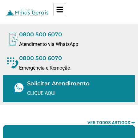
0800 500 6070
Atendimento via WhatsApp
0800 500 6070
Emergência e Remoção
Solicitar Atendimento
CLIQUE AQUI
VER TODOS ARTIGOS ➡