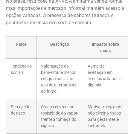
No Brasil, restrições da ANVISA limitam a venda formal,
mas importações e mercado informal mantêm acesso a
opções variadas. A presença de sabores frutados e
gourmets influencia decisões de compra.
Fator
Descrição
Impacto sobre
mães
Tendências
Valorização do
Aumenta
sociais
bem-estar e menor
aceitação em
estigma social ao
círculos urbanos e
uso de alternativas
digitais
ao fumo
Percepção
Crença em menor
Motiva troca, mas
de risco
toxicidade do vapor
não elimina riscos
frente à fumaça do
para gestantes e
cigarro
lactantes