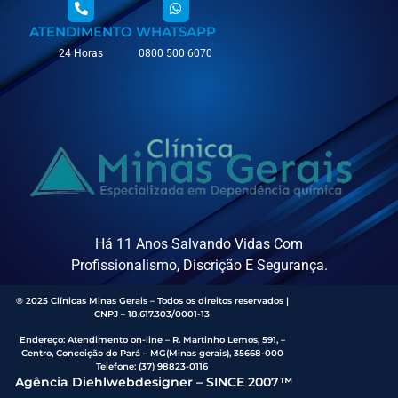
ATENDIMENTO
WHATSAPP
24 Horas
0800 500 6070
Há 11 Anos Salvando Vidas Com
Profissionalismo, Discrição E Segurança.
® 2025 Clínicas Minas Gerais – Todos os direitos reservados |
CNPJ – 18.617.303/0001-13
Endereço
:
Atendimento on-line – R. Martinho Lemos, 591, –
Centro, Conceição do Pará – MG(Minas gerais), 35668-000
Telefone:
(37) 98823-0116
Agência Diehlwebdesigner – SINCE 2007™