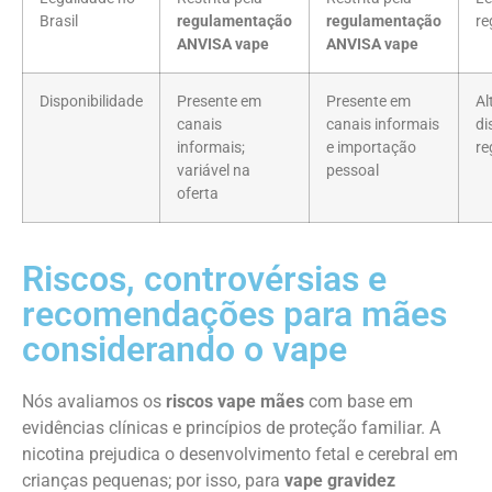
Brasil
regulamentação
regulamentação
re
ANVISA vape
ANVISA vape
Disponibilidade
Presente em
Presente em
Al
canais
canais informais
di
informais;
e importação
re
variável na
pessoal
oferta
Riscos, controvérsias e
recomendações para mães
considerando o vape
Nós avaliamos os
riscos vape mães
com base em
evidências clínicas e princípios de proteção familiar. A
nicotina prejudica o desenvolvimento fetal e cerebral em
crianças pequenas; por isso, para
vape gravidez