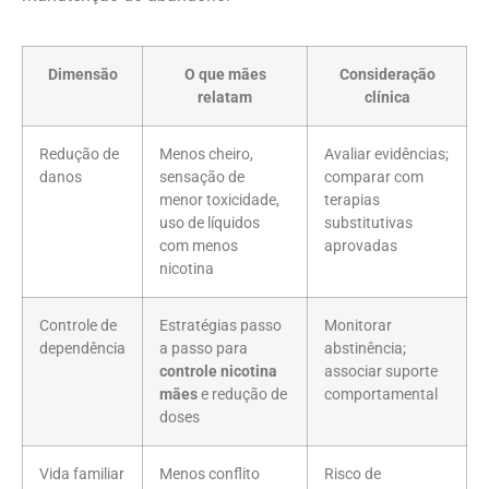
Dimensão
O que mães
Consideração
relatam
clínica
Redução de
Menos cheiro,
Avaliar evidências;
danos
sensação de
comparar com
menor toxicidade,
terapias
uso de líquidos
substitutivas
com menos
aprovadas
nicotina
Controle de
Estratégias passo
Monitorar
dependência
a passo para
abstinência;
controle nicotina
associar suporte
mães
e redução de
comportamental
doses
Vida familiar
Menos conflito
Risco de