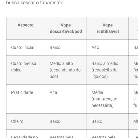
busca cessar o tabagismo.
Aspecto
Vape
Vape
descartável/pod
reutilizável
Custo inicial
Baixo
Alto
Ba
Custo mensal
Médio a alto
Baixo a médio
Mé
típico
(dependendo do
(reposição de
(c
uso)
líquidos)
m
Praticidade
Alta
Média
Mé
(manutenção
e 
necessária)
fu
Cheiro
Baixo
Baixo
Al
Legalidade no
Restrita pela
Restrita pela
Le