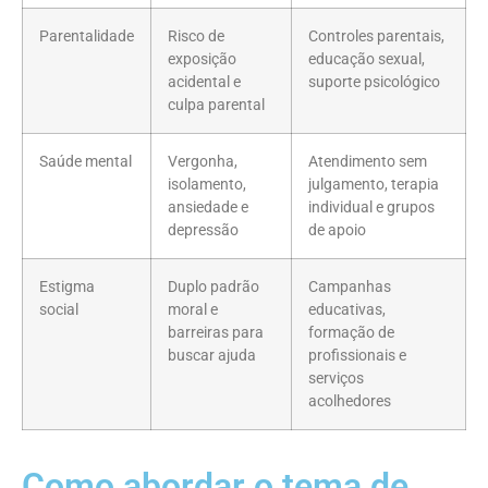
Parentalidade
Risco de
Controles parentais,
exposição
educação sexual,
acidental e
suporte psicológico
culpa parental
Saúde mental
Vergonha,
Atendimento sem
isolamento,
julgamento, terapia
ansiedade e
individual e grupos
depressão
de apoio
Estigma
Duplo padrão
Campanhas
social
moral e
educativas,
barreiras para
formação de
buscar ajuda
profissionais e
serviços
acolhedores
Como abordar o tema de