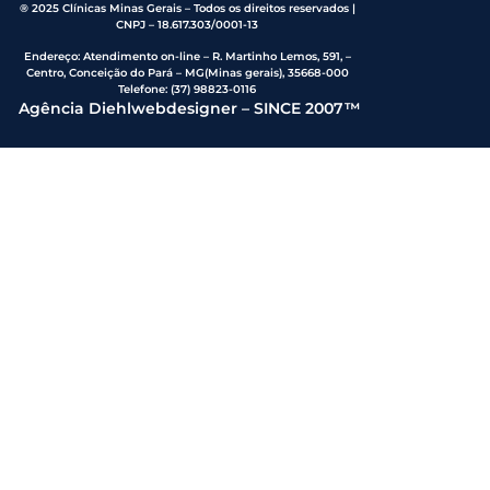
® 2025 Clínicas Minas Gerais – Todos os direitos reservados |
CNPJ – 18.617.303/0001-13
Endereço
:
Atendimento on-line – R. Martinho Lemos, 591, –
Centro, Conceição do Pará – MG(Minas gerais), 35668-000
Telefone:
(37) 98823-0116
Agência Diehlwebdesigner – SINCE 2007™