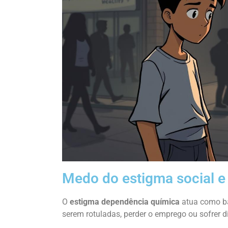
Medo do estigma social e
O
estigma dependência química
atua como ba
serem rotuladas, perder o emprego ou sofrer 