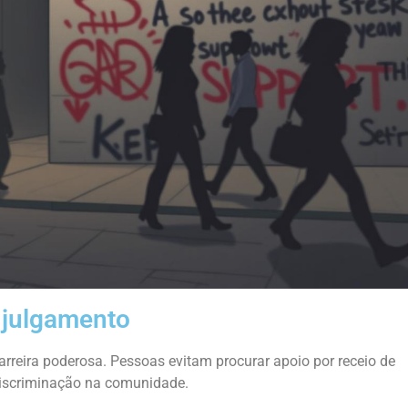
 julgamento
rreira poderosa. Pessoas evitam procurar apoio por receio de
discriminação na comunidade.