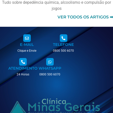
Tudo sobre depedência química, alcoolismo e compulsão por
jogos
VER TODOS OS ARTIGOS ➡
E-MAIL
TELEFONE
Clique e Envie
0800 500 6070
ATENDIMENTO
WHATSAPP
24 Horas
0800 500 6070