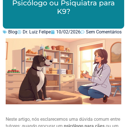
Psicólogo ou Psiquiatra para
K9?
Blog
Dr. Luiz Felipe
10/02/2026
Sem Comentários
Neste artigo, nós esclarecemos uma dúvida comum entre
tutores: quando procurar um
psicólogo para cães
ou um