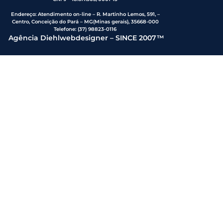
Endereço
:
Atendimento on-line – R. Martinho Lemos, 591, –
Centro, Conceição do Pará – MG(Minas gerais), 35668-000
Telefone:
(37) 98823-0116
Agência Diehlwebdesigner – SINCE 2007™