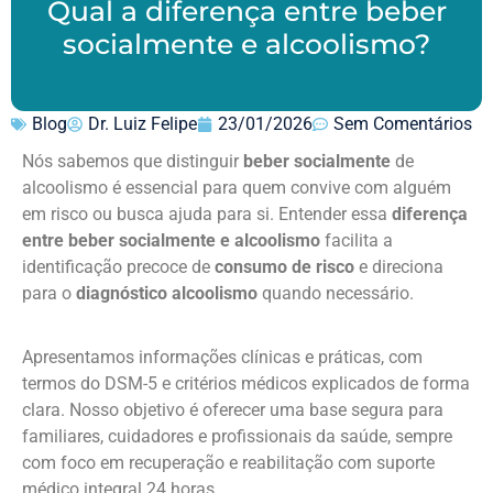
Qual a diferença entre beber
socialmente e alcoolismo?
Blog
Dr. Luiz Felipe
23/01/2026
Sem Comentários
Nós sabemos que distinguir
beber socialmente
de
alcoolismo é essencial para quem convive com alguém
em risco ou busca ajuda para si. Entender essa
diferença
entre beber socialmente e alcoolismo
facilita a
identificação precoce de
consumo de risco
e direciona
para o
diagnóstico alcoolismo
quando necessário.
Apresentamos informações clínicas e práticas, com
termos do DSM-5 e critérios médicos explicados de forma
clara. Nosso objetivo é oferecer uma base segura para
familiares, cuidadores e profissionais da saúde, sempre
com foco em recuperação e reabilitação com suporte
médico integral 24 horas.