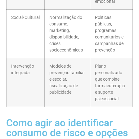
emocional
Social/Cultural
Normalização do
Políticas
consumo,
públicas,
marketing,
programas
disponibilidade,
comunitários e
crises
campanhas de
socioeconômicas
prevenção
Intervenção
Modelos de
Plano
integrada
prevenção familiar
personalizado
e escolar,
que combine
fiscalização de
farmacoterapia
publicidade
e suporte
psicossocial
Como agir ao identificar
consumo de risco e opções