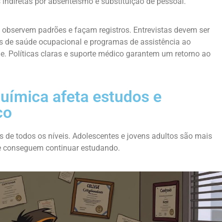
indiretas por absenteísmo e substituição de pessoal.
bservem padrões e façam registros. Entrevistas devem ser
os de saúde ocupacional e programas de assistência ao
. Políticas claras e suporte médico garantem um retorno ao
ímica afeta estudos e
co
 de todos os níveis. Adolescentes e jovens adultos são mais
 se conseguem continuar estudando.