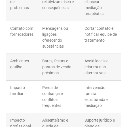
de
relativizam risco e
e buscar
problemas
consequências
mediação
terapêutica
Contato com
Mensagens ou
Cortar contato e
fornecedores
ligações
notificar equipe de
oferecendo
tratamento
substâncias
Ambientes
Bares, festas e
Avoid locais e
gatilho
pontos de venda
criar rotinas
próximos
alternativas
Impacto
Perda de
Intervenção
familiar
confiança e
familiar
conflitos
estruturada e
frequentes
mediação
Impacto
Absenteísmo e
Suporte jurídico e
profissional
queda de
plano de