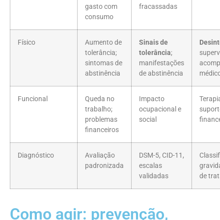
gasto com
fracassadas
consumo
Físico
Aumento de
Sinais de
Desint
tolerância;
tolerância
;
superv
sintomas de
manifestações
acomp
abstinência
de abstinência
médic
Funcional
Queda no
Impacto
Terapia
trabalho;
ocupacional e
suport
problemas
social
financ
financeiros
Diagnóstico
Avaliação
DSM-5, CID-11,
Classi
padronizada
escalas
gravid
validadas
de tra
Como agir: prevenção,