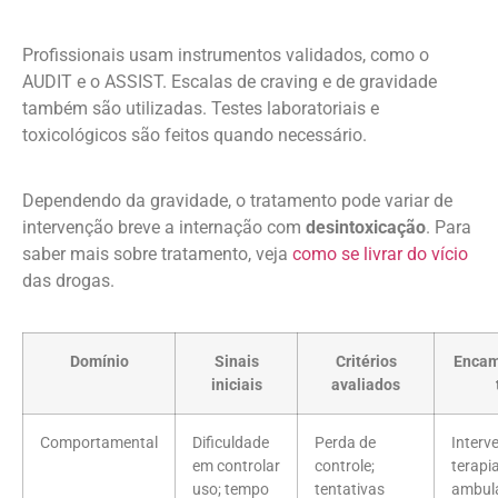
Profissionais usam instrumentos validados, como o
AUDIT e o ASSIST. Escalas de craving e de gravidade
também são utilizadas. Testes laboratoriais e
toxicológicos são feitos quando necessário.
Dependendo da gravidade, o tratamento pode variar de
intervenção breve a internação com
desintoxicação
. Para
saber mais sobre tratamento, veja
como se livrar do vício
das drogas.
Domínio
Sinais
Critérios
Encam
iniciais
avaliados
Comportamental
Dificuldade
Perda de
Interv
em controlar
controle;
terapi
uso; tempo
tentativas
ambula