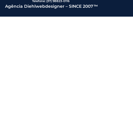
Telefone:
(37) 98823-0116
Agência Diehlwebdesigner – SINCE 2007™