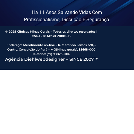
Há 11 Anos Salvando Vidas Com
Profissionalismo, Discrição E Segurança.
® 2025 Clínicas Minas Gerais – Todos os direitos reservados |
CNPJ – 18.617.303/0001-13
Endereço
:
Atendimento on-line – R. Martinho Lemos, 591, –
Centro, Conceição do Pará – MG(Minas gerais), 35668-000
Telefone:
(37) 98823-0116
Agência Diehlwebdesigner – SINCE 2007™