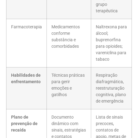
grupo
terapêutica
Farmacoterapia
Medicamentos
Naltrexona para
conforme
álcool;
substância e
buprenorfina
comorbidades
para opioides;
vareniclina para
tabaco
Habilidades de
Técnicas práticas
Respiração
enfrentamento
para gerir
diafragmática,
emoções e
reestruturação
gatilhos
cognitiva, plano
de emergência
Plano de
Documento
Lista de sinais
prevenção de
dinâmico com
precoces,
recaída
sinais, estratégias
contatos de
e contatos
apoio, metas de