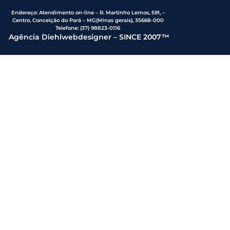
Endereço
:
Atendimento on-line – R. Martinho Lemos, 591, –
Centro, Conceição do Pará – MG(Minas gerais), 35668-000
Telefone:
(37) 98823-0116
Agência Diehlwebdesigner – SINCE 2007™