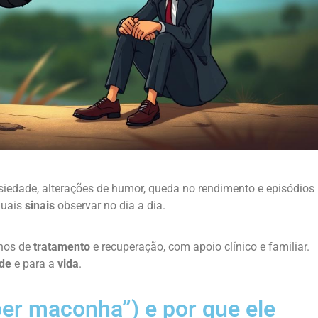
nsiedade, alterações de humor, queda no rendimento e episódios
quais
sinais
observar no dia a dia.
nhos de
tratamento
e recuperação, com apoio clínico e familiar.
de
e para a
vida
.
per maconha”) e por que ele