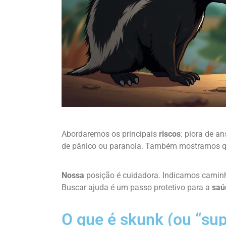
Abordaremos os principais
riscos
: piora de a
de pânico ou paranoia. Também mostramos 
Nossa
posição é cuidadora. Indicamos cami
Buscar ajuda é um passo protetivo para a
saú
O que é skunk (ou “su