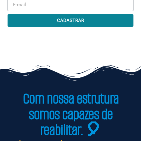
CADASTRAR
Com nossa estrutura
somos capazes de
reabilitar. 🎈