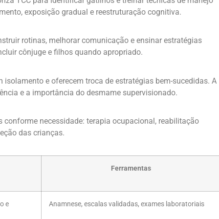
iza TCC para identificar gatilhos e treinar técnicas de manejo
nto, exposição gradual e reestruturação cognitiva.
nstruir rotinas, melhorar comunicação e ensinar estratégias
ncluir cônjuge e filhos quando apropriado.
 isolamento e oferecem troca de estratégias bem-sucedidas. A
nência e a importância do desmame supervisionado.
onforme necessidade: terapia ocupacional, reabilitação
oteção das crianças.
Ferramentas
o e
Anamnese, escalas validadas, exames laboratoriais