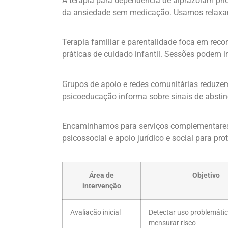
A terapia para dependência de alprazolam prior
da ansiedade sem medicação. Usamos relaxame
Terapia familiar e parentalidade foca em reco
práticas de cuidado infantil. Sessões podem i
Grupos de apoio e redes comunitárias reduzem
psicoeducação informa sobre sinais de absti
Encaminhamos para serviços complementares c
psicossocial e apoio jurídico e social para pr
Área de
Objetivo
intervenção
Avaliação inicial
Detectar uso problemátic
mensurar risco