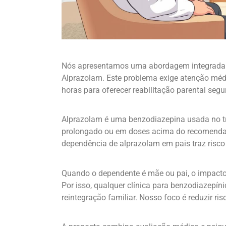
Nós apresentamos uma abordagem integrada p
Alprazolam. Este problema exige atenção médic
horas para oferecer reabilitação parental segur
Alprazolam é uma benzodiazepina usada no tr
prolongado ou em doses acima do recomendado
dependência de alprazolam em pais traz risco
Quando o dependente é mãe ou pai, o impacto 
Por isso, qualquer clínica para benzodiazepínic
reintegração familiar. Nosso foco é reduzir ris