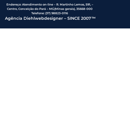
Endereço
:
Atendimento on-line – R. Martinho Lemos, 591, –
Centro, Conceição do Pará – MG(Minas gerais), 35668-000
Telefone:
(37) 98823-0116
Agência Diehlwebdesigner – SINCE 2007™