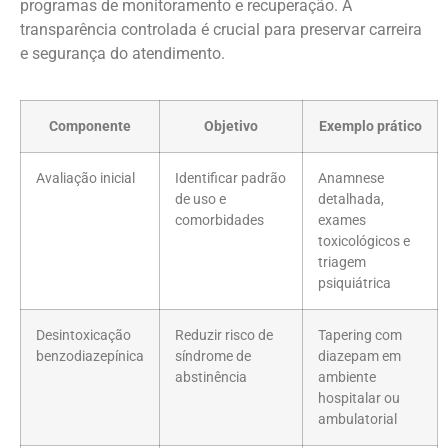
programas de monitoramento e recuperação. A
transparência controlada é crucial para preservar carreira
e segurança do atendimento.
Componente
Objetivo
Exemplo prático
Avaliação inicial
Identificar padrão
Anamnese
de uso e
detalhada,
comorbidades
exames
toxicológicos e
triagem
psiquiátrica
Desintoxicação
Reduzir risco de
Tapering com
benzodiazepínica
síndrome de
diazepam em
abstinência
ambiente
hospitalar ou
ambulatorial