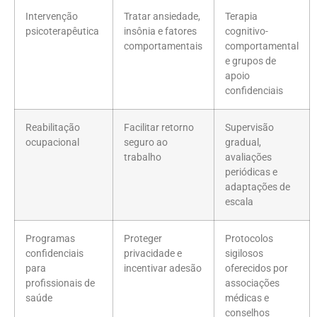
Intervenção
Tratar ansiedade,
Terapia
psicoterapêutica
insônia e fatores
cognitivo-
comportamentais
comportamental
e grupos de
apoio
confidenciais
Reabilitação
Facilitar retorno
Supervisão
ocupacional
seguro ao
gradual,
trabalho
avaliações
periódicas e
adaptações de
escala
Programas
Proteger
Protocolos
confidenciais
privacidade e
sigilosos
para
incentivar adesão
oferecidos por
profissionais de
associações
saúde
médicas e
conselhos