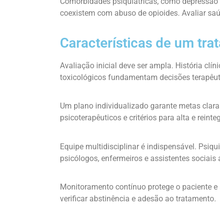
Comorbidades psiquiátricas, como depressão e
coexistem com abuso de opioides. Avaliar saúd
Características de um tra
Avaliação inicial deve ser ampla. História clín
toxicológicos fundamentam decisões terapêut
Um plano individualizado garante metas clara
psicoterapêuticos e critérios para alta e reinte
Equipe multidisciplinar é indispensável. Psiq
psicólogos, enfermeiros e assistentes sociais
Monitoramento contínuo protege o paciente e a
verificar abstinência e adesão ao tratamento.